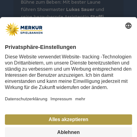
Bühne zum Beben: Mit bester Laune
führen Showmaster
Lukas Sauer
und
seine bezaubernde Assistentin
Steffi
durch das Programm unserer Gameshows.
Doch Vorsicht ist geboten: Alles glauben
darf man den beiden nämlich unter keinen
Umständen. Ihre Tipps sind verführerisch;
ihr Humor oft so schwarz wie die Zahlen in
einem Roulettekessel. Doch auch wenn sie
das Zocken lieben, so drücken Lukas und
Steffi natürlich immer ihre Daumen für die
Kandidaten. Das sympathische Duo macht
die Show zum elektrisierenden
Entertainment-Highlight.